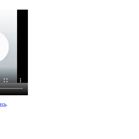
есь
.